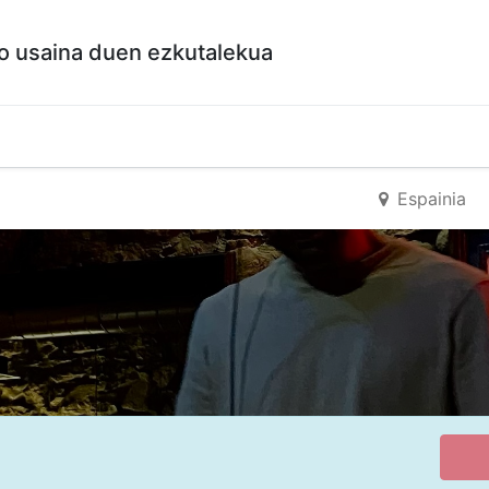
so usaina duen ezkutalekua
a
Espainia