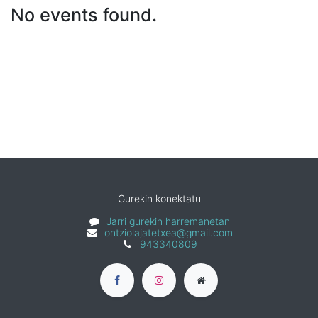
No events found.
Gurekin konektatu
Jarri gurekin harremanetan
ontziolajatetxea@gmail.com
943340809