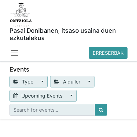
Pasai Donibanen, itsaso usaina duen
ezkutalekua
ERRESERBAK
Events
Type
Alquiler
Upcoming Events