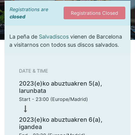
Registrations are
Registrations Closed
closed
La peña de
Salvadiscos
vienen de Barcelona
a visitarnos con todos sus discos salvados.
DATE & TIME
2023(e)ko abuztuakren 5(a),
larunbata
Start -
23:00
(
Europe/Madrid
)
2023(e)ko abuztuakren 6(a),
igandea