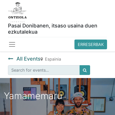
Pasai Donibanen, itsaso usaina duen
ezkutalekua
ERRESERBAK
All Events
Espainia
Yamamemaru